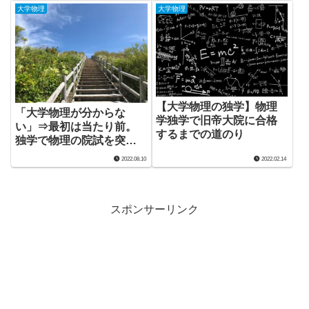
大学物理
大学物理
【大学物理の独学】物理
「大学物理が分からな
学独学で旧帝大院に合格
い」⇒最初は当たり前。
するまでの道のり
独学で物理の院試を突破
した心構え
2022.08.10
2022.02.14
スポンサーリンク