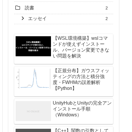
読書
2
エッセイ
2
【WSL環境構築】wslコマ
ンドが使えずインストー
ル、バージョン変更できな
い問題を解決
【正規分布】ガウスフィッ
ティングの方法と積分強
度・FWHMの誤差解析
【Python】
UnityHubとUnityの完全アン
インストール手順
（Windows）
【C++】関数の引数として