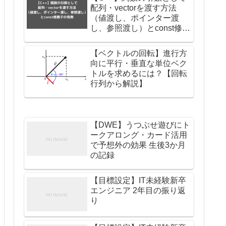
配列・vectorを渡す方法
（値渡し、ポインター渡
し、参照渡し）とconst修飾
子の有無
【ベクトルの回転】進行方
向に平行・垂直な単位ベク
トルを求めるには？【回転
行列から解説】
【DWE】うつぶせ遊びにト
ークアロング・カード活用
で予想外の効果 生後3か月
の記録
【目標設定】IT未経験新卒
エンジニア 2年目の振り返
り