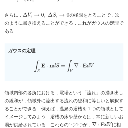
S
i
i
i
Δ
→
0
,
Δ
→
0
さらに，
V
S
の極限をとることで，次
i
i
のように書き換えることができる．これがガウスの定理で
ある．
ガウスの定理
∫
∫
E
n
E
⋅
=
∇
⋅
d
S
d
V
S
V
領域内部の各所における，電場という「流れ」の湧き出し
の総和が，領域外に流出する流れの総和に等しいと解釈す
ることができる．例えば，温泉の浴槽を１つの領域として
イメージしてみよう．浴槽の床や壁からは，常に新しいお
E
∇
⋅
湯が供給されている．これらの1つ1つが，
d
V
に相