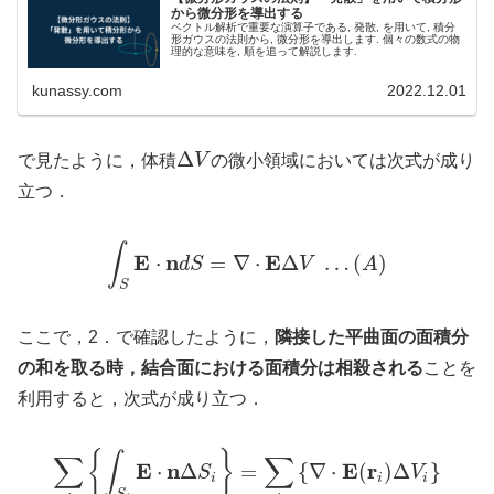
から微分形を導出する
ベクトル解析で重要な演算子である, 発散, を用いて, 積分
形ガウスの法則から, 微分形を導出します. 個々の数式の物
理的な意味を, 順を追って解説します.
kunassy.com
2022.12.01
Δ
で見たように，体積
V
の微小領域においては次式が成り
立つ．
∫
E
n
E
⋅
=
∇
⋅
Δ
…
(
)
d
S
V
A
S
ここで，2．で確認したように，
隣接した平曲面の面積分
の和を取る時，結合面における面積分は相殺される
ことを
利用すると，次式が成り立つ．
{
}
∫
∑
∑
E
n
E
r
⋅
Δ
=
{
∇
⋅
(
)
Δ
}
S
V
i
i
i