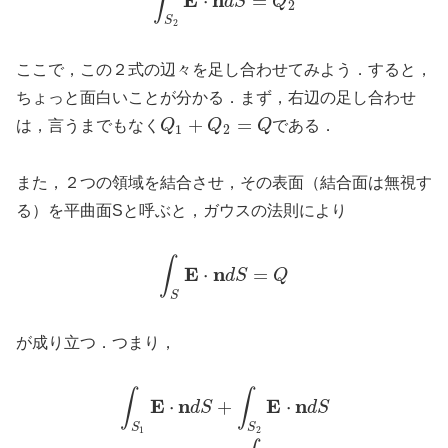
∫
⋅
=
d
S
Q
2
S
2
ここで，この２式の辺々を足し合わせてみよう．すると，
ちょっと面白いことが分かる．まず，右辺の足し合わせ
+
=
は，言うまでもなく
Q
Q
Q
である．
1
2
また，２つの領域を結合させ，その表面（結合面は無視す
る）を平曲面Sと呼ぶと，ガウスの法則により
∫
E
n
⋅
=
d
S
Q
S
が成り立つ．つまり，
∫
∫
E
n
E
n
⋅
+
⋅
d
S
d
S
S
S
1
2