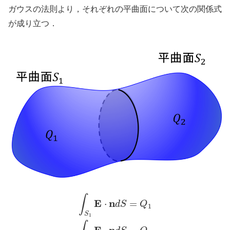
ガウスの法則より，それぞれの平曲面について次の関係式
が成り立つ．
∫
E
n
⋅
=
d
S
Q
1
S
1
E
n