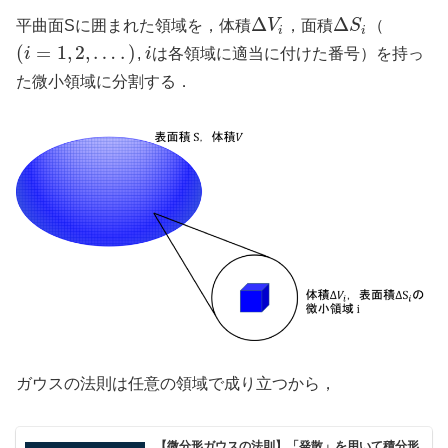
Δ
Δ
平曲面Sに囲まれた領域を，体積
V
，面積
S
（
i
i
(
=
1
,
2
,
…
.
)
i
,
i
は各領域に適当に付けた番号）を持っ
た微小領域に分割する．
ガウスの法則は任意の領域で成り立つから，
【微分形ガウスの法則】「発散」を用いて積分形