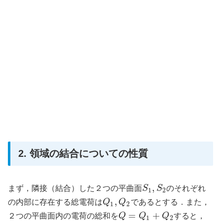
2. 領域の結合についての性質
,
まず，隣接（結合）した２つの平曲面
S
S
のそれぞれ
1
2
,
の内部に存在する総電荷は
Q
Q
であるとする．また，
1
2
=
+
２つの平曲面内の電荷の総和を
Q
Q
Q
すると，
1
2