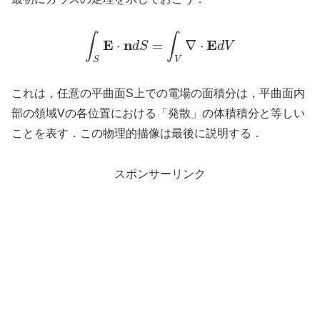
∫
∫
E
n
E
⋅
=
∇
⋅
d
S
d
V
S
V
これは，任意の平曲面S上での電場の面積分は，平曲面内
部の領域Vの各位置における「発散」の体積積分と等しい
ことを表す．この物理的描像は最後に説明する．
スポンサーリンク