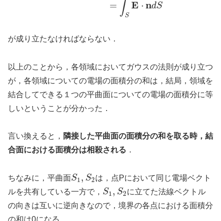
∫
E
n
=
⋅
d
S
S
が成り立たなければならない．
以上のことから，各領域においてガウスの法則が成り立つ
が，各領域についての電場の面積分の和は，結局，領域を
結合してできる１つの平曲面についての電場の面積分に等
しいということが分かった．
言い換えると，
隣接した平曲面の面積分の和を取る時，結
合面における面積分は相殺される
．
,
ちなみに，平曲面
S
S
は，点Pにおいて同じ電場ベクト
1
2
,
ルを共有している一方で，
S
S
に立てた法線ベクトル
1
2
の向きは互いに逆向きなので，境界の各点における面積分
の和は0になる．