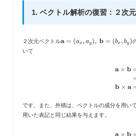
1. ベクトル解析の復習：２次
a
b
=
(
,
)
,
=
(
,
)
２次元ベクトル
a
a
b
b
x
y
x
y
いて
a
b
×
b
a
×
です。また、外積は、ベクトルの成分を用い
用いた表記と同じ結果を与えます。
a
b
×