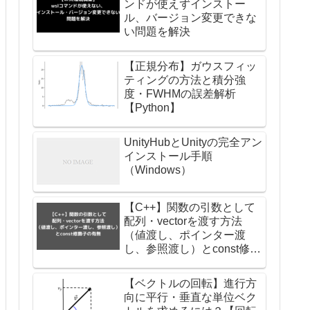
ンドが使えずインストー
ル、バージョン変更できな
い問題を解決
【正規分布】ガウスフィッ
ティングの方法と積分強
度・FWHMの誤差解析
【Python】
UnityHubとUnityの完全アン
インストール手順
（Windows）
【C++】関数の引数として
配列・vectorを渡す方法
（値渡し、ポインター渡
し、参照渡し）とconst修飾
子の有無
【ベクトルの回転】進行方
向に平行・垂直な単位ベク