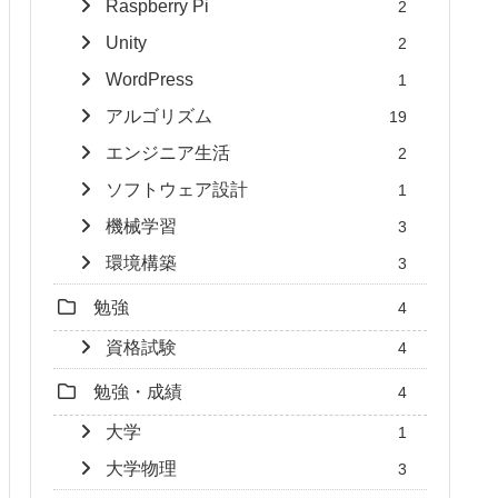
Raspberry Pi
2
Unity
2
WordPress
1
アルゴリズム
19
エンジニア生活
2
ソフトウェア設計
1
機械学習
3
環境構築
3
勉強
4
資格試験
4
勉強・成績
4
大学
1
大学物理
3