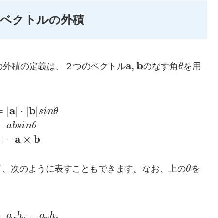
元ベクトルの外積
a
b
,
の外積の定義は、２つのベクトル
のなす角
θ
を用
a
b
=
|
|
⋅
|
|
s
i
n
θ
=
a
b
s
i
n
θ
a
b
=
−
×
て、次のように表すこともできます。なお、上の
θ
を
=
−
a
b
a
b