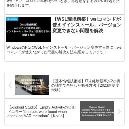
WSL上で、Ubuntuの動作が遅いとき、再起動をする以外の対処方法
を紹介します。
【WSL環境構築】wslコマンドが
環境構築
使えずインストール、バージョン
変更できない問題を解決
WindowsのPCにWSLをインストール・バージョン変更する際に，wsl
コマンドが使えなかった問題の解決方法を紹介しています．
【基本情報技術者】IT未経験新卒が2か月
の独学で合格した勉強方法【2023新制度
受験】
【Android Studio】Empty Activityのビル
ドエラー”3 issues were found when
checking AAR metadata”【Kotlin】