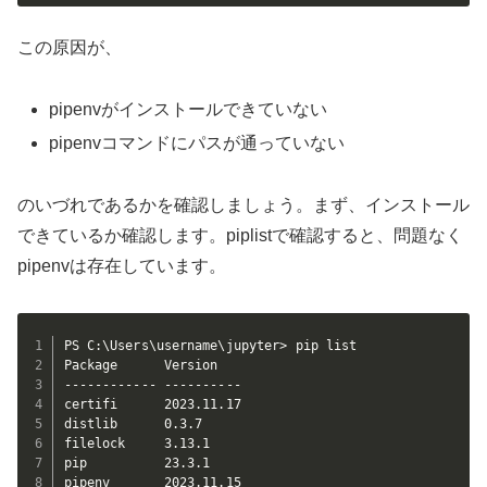
この原因が、
pipenvがインストールできていない
pipenvコマンドにパスが通っていない
のいづれであるかを確認しましょう。まず、インストール
できているか確認します。piplistで確認すると、問題なく
pipenvは存在しています。
PS C:\Users\username\jupyter> pip list

Package      Version

------------ ----------

certifi      2023.11.17

distlib      0.3.7

filelock     3.13.1

pip          23.3.1

pipenv       2023.11.15
