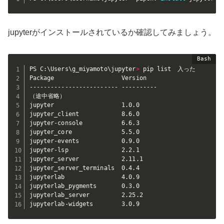
jupyterがインストールされているか確認してみましょう。
PS C:\Users\g_miyamoto\jupyter
>
 pip list　入った

Package                   Version

------------------------- ----------

（途中省略）

jupyter                   1.0.0

jupyter_client            8.6.0

jupyter-console           6.6.3

jupyter_core              5.5.0

jupyter-events            0.9.0

jupyter-lsp               2.2.1

jupyter_server            2.11.1

jupyter_server_terminals  0.4.4

jupyterlab                4.0.9

jupyterlab_pygments       0.3.0

jupyterlab_server         2.25.2

jupyterlab-widgets        3.0.9