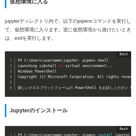
仮想環境に入る
jupyterディレクトリ内で、以下のpipenvコマンドを実行し
て、仮想環境に入ります。逆に仮想環境から抜けたいとき
は、exitを実行します。
PS C:\Users\username\jupyter
>
 pipenv shell

Launching subshell 
in
 virtual environment
..
.

Windows PowerShell

Copyright 
(
C
)
 Microsoft Corporation. All rights reserve
新しいクロスプラットフォームの PowerShell をお試しください https:
Jupyterのインストール
PS C:\Users\username\jupyter
>
 pipenv 
install
 jupyter