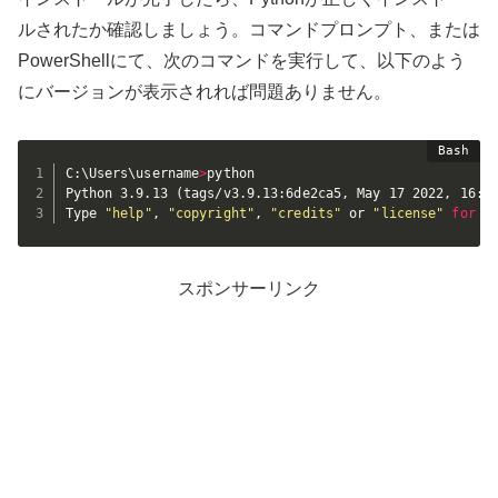
ルされたか確認しましょう。コマンドプロンプト、または
PowerShellにて、次のコマンドを実行して、以下のよう
にバージョンが表示されれば問題ありません。
C:\Users\username
>
python

Python 3.9.13 
(
tags/v3.9.13:6de2ca5, May 17 2022, 16:3
Type 
"help"
, 
"copyright"
, 
"credits"
 or 
"license"
for
m
スポンサーリンク