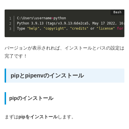
C:\Users\username
>
python

Python 3.9.13 
(
tags/v3.9.13:6de2ca5, May 17 2022, 16:3
Type 
"help"
, 
"copyright"
, 
"credits"
 or 
"license"
for
m
バージョンが表示されれば、インストールとパスの設定は
完了です！
pipとpipenvのインストール
pipのインストール
まずは
pipをインストール
します。