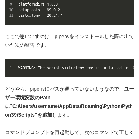
platformdirs 4.0.0

setuptools   69.0.2

virtualenv   20.24.7
ここで思い出すのは、pipenvをインストールした際に出て
いた次の警告です。
WARNING: The script virtualenv.exe is installed in 'C:
どうやら、pipenvにパスが通っていないようなので、
ユー
ザー環境変数のPath
に”C:\Users\username\AppData\Roaming\Python\Pyth
on39\Scripts”を追加
します。
コマンドプロンプトを再起動して、次のコマンドで正しく