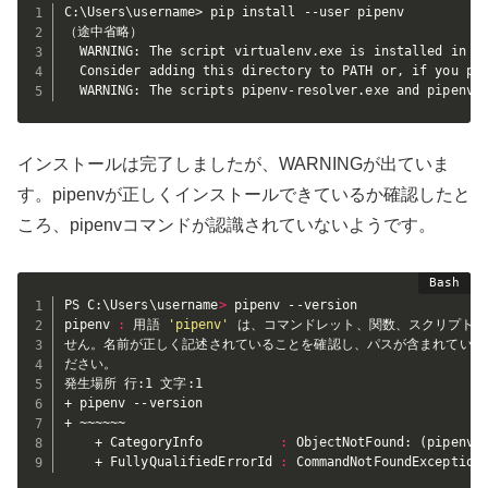
C:\Users\username> pip install --user pipenv

（途中省略）

  WARNING: The script virtualenv.exe is installed in 'C
  Consider adding this directory to PATH or, if you pre
  WARNING: The scripts pipenv-resolver.exe and pipenv.
インストールは完了しましたが、WARNINGが出ていま
す。pipenvが正しくインストールできているか確認したと
ころ、pipenvコマンドが認識されていないようです。
PS C:\Users\username
>
 pipenv --version

pipenv 
:
 用語 
'pipenv'
 は、コマンドレット、関数、スクリプト 
せん。名前が正しく記述されていることを確認し、パスが含まれている
ださい。

発生場所 行:1 文字:1

+ pipenv --version

+ ~~~~~~

    + CategoryInfo          
:
 ObjectNotFound: 
(
pipenv:
    + FullyQualifiedErrorId 
:
 CommandNotFoundException