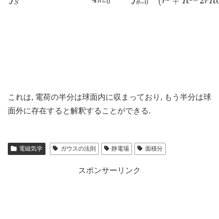
(
+
–
2
r
R
r
R
0
=
0
S
θ
これは, 電荷の半分は球面内に収まっており, もう半分は球
面外に存在すると解釈することができる.
電磁気学
ガウスの法則
静電場
面積分
スポンサーリンク