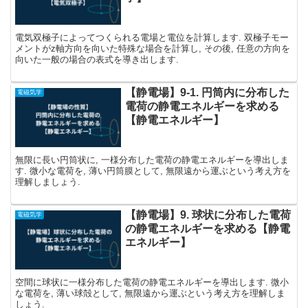
電気双極子によってつくられる電場と電位を計算します. 双極子モー
メントがz軸方向を向いた特殊な場合を計算し, その後, 任意の方向を
向いた一般の場合の表式を導き出します.
【静電場】9-1. 円筒内に分布した
電磁気学
電荷の静電エネルギーを求める
【静電エネルギー】
無限に長い円筒状に, 一様分布した電荷の静電エネルギーを導出しま
す. 微小な電荷を, 薄い円筒膜として, 無限遠から運ぶという考え方を
理解しましょう.
【静電場】9. 球状に分布した電荷
電磁気学
の静電エネルギーを求める【静電
エネルギー】
空間に球状に一様分布した電荷の静電エネルギーを導出します. 微小
な電荷を, 薄い球殻として, 無限遠から運ぶという考え方を理解しま
しょう.