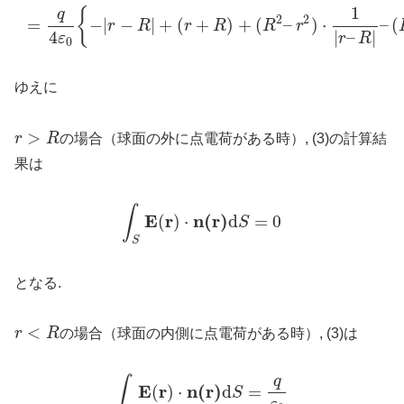
1
{
q
2
2
=
−
|
−
|
+
(
+
)
+
(
–
)
⋅
–
(
r
R
r
R
R
r
4
|
–
|
ε
r
R
0
ゆえに
>
r
R
の場合（球面の外に点電荷がある時）, (3)の計算結
果は
∫
E
r
n
(
r
)
(
)
⋅
d
=
0
S
S
となる.
<
r
R
の場合（球面の内側に点電荷がある時）, (3)は
q
∫
E
r
n
(
r
)
(
)
⋅
d
=
S