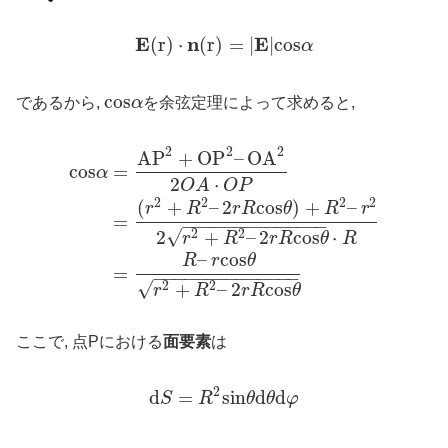
E
n
E
(
r
)
⋅
(
r
)
=
|
|
c
o
s
α
c
o
s
であるから,
α
を余弦定理によって求めると,
2
2
2
A
P
+
O
P
–
O
A
c
o
s
=
α
2
⋅
O
A
O
P
2
2
2
2
(
+
–
2
c
o
s
)
+
–
r
R
r
R
θ
R
r
=
−
−
−
−
−
−
−
−
−
−
−
−
−
−
√
2
+
–
2
c
o
s
⋅
2
2
r
R
r
R
θ
R
–
c
o
s
R
r
θ
=
−
−
−
−
−
−
−
−
−
−
−
−
−
−
√
+
–
2
c
o
s
2
2
r
R
r
R
θ
ここで, 点Pにおける
面要素
は
2
d
=
s
i
n
d
d
S
R
θ
θ
φ