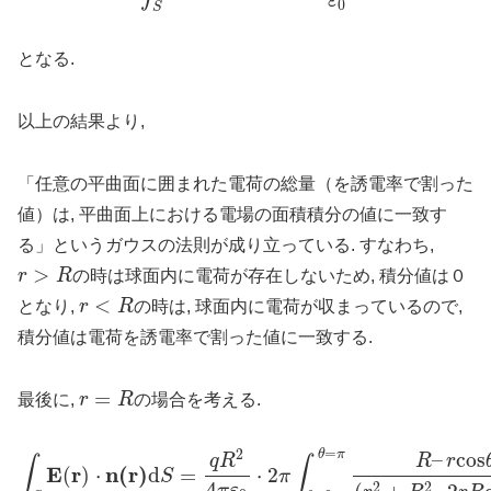
ε
0
S
となる.
以上の結果より,
「任意の平曲面に囲まれた電荷の総量（を誘電率で割った
値）は, 平曲面上における電場の面積積分の値に一致す
る」というガウスの法則が成り立っている. すなわち,
>
r
R
の時は球面内に電荷が存在しないため, 積分値は０
<
となり,
r
R
の時は, 球面内に電荷が収まっているので,
積分値は電荷を誘電率で割った値に一致する.
=
最後に,
r
R
の場合を考える.
=
2
θ
π
–
c
o
s
q
R
R
r
∫
∫
E
r
n
(
r
)
(
)
⋅
d
=
⋅
2
S
π
4
2
2
π
ε