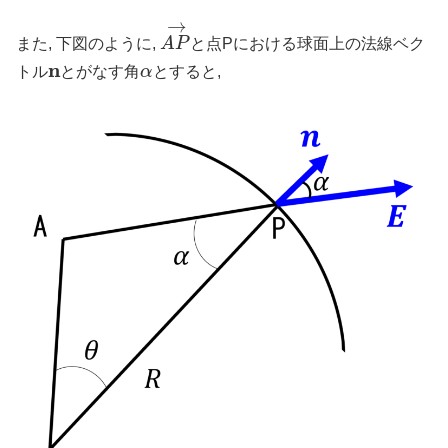
→
また, 下図のように,
A
P
と点Pにおける球面上の法線ベク
n
トル
とがなす角
α
とすると,