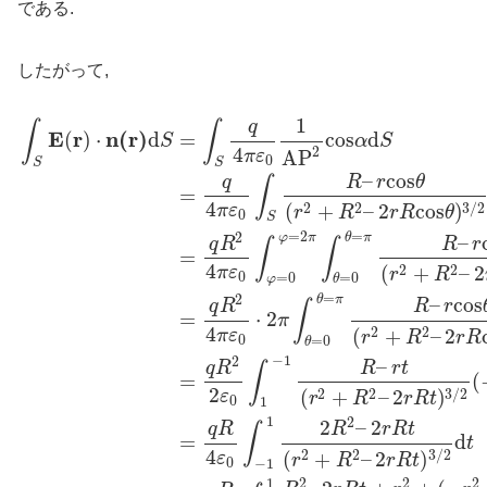
である.
したがって,
1
q
∫
∫
E
r
n
(
r
)
(
)
⋅
d
=
c
o
s
d
S
α
S
4
2
A
P
π
ε
0
S
S
–
c
o
s
q
R
r
θ
∫
=
4
(
+
–
2
c
o
s
)
2
2
3
/
2
π
ε
r
R
r
R
θ
0
S
=
2
=
2
φ
π
θ
π
–
q
R
R
r
∫
∫
=
4
(
+
–
2
2
2
π
ε
r
R
0
=
0
=
0
φ
θ
=
2
θ
π
–
c
o
s
q
R
R
r
∫
=
⋅
2
π
4
(
+
–
2
2
2
π
ε
r
R
r
R
0
=
0
θ
−
1
2
–
q
R
R
r
t
∫
=
(
2
(
+
–
2
)
2
2
3
/
2
ε
r
R
r
R
t
0
1
1
2
2
–
2
q
R
R
r
R
t
∫
=
d
t
4
(
+
–
2
)
2
2
3
/
2
ε
r
R
r
R
t
0
−
1
1
2
2
2