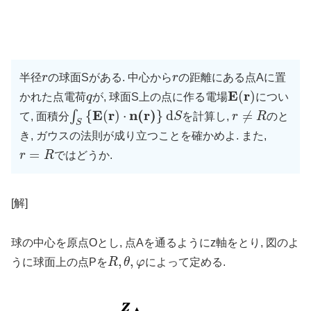
半径
r
の球面Sがある. 中心から
r
の距離にある点Aに置
E
r
(
)
かれた点電荷
q
が, 球面S上の点に作る電場
につい
E
r
n
(
r
)
{
(
)
⋅
}
d
≠
∫
て, 面積分
S
を計算し,
r
R
のと
S
き, ガウスの法則が成り立つことを確かめよ. また,
=
r
R
ではどうか.
[解]
球の中心を原点Oとし, 点Aを通るようにz軸をとり, 図のよ
,
,
うに球面上の点Pを
R
θ
φ
によって定める.