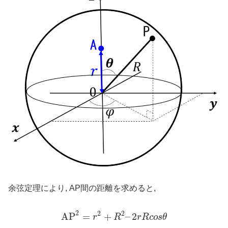
余弦定理により, AP間の距離を求めると,
2
2
2
A
P
=
+
–
2
r
R
r
R
c
o
s
θ