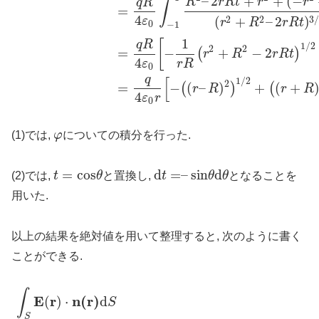
–
2
+
+
(
−
R
r
R
t
r
r
q
R
∫
=
4
(
+
–
2
)
2
2
3
ε
r
R
r
R
t
0
−
1
1
[
q
R
1
/
2
2
2
=
−
+
−
2
(
)
r
R
r
R
t
4
ε
r
R
0
q
[
1
/
2
2
=
−
(
–
)
+
(
+
(
)
(
r
R
r
R
4
ε
r
0
(1)では,
φ
についての積分を行った.
=
c
o
s
d
=
–
s
i
n
d
(2)では,
t
θ
と置換し,
t
θ
θ
となることを
用いた.
以上の結果を絶対値を用いて整理すると, 次のように書く
ことができる.
∫
E
r
n
(
r
)
(
)
⋅
d
S
S